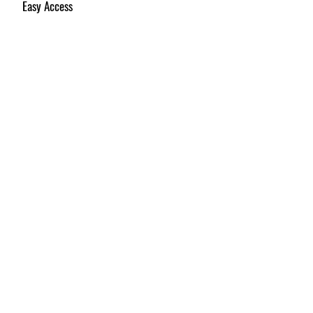
Easy Access
Door handle model flush.