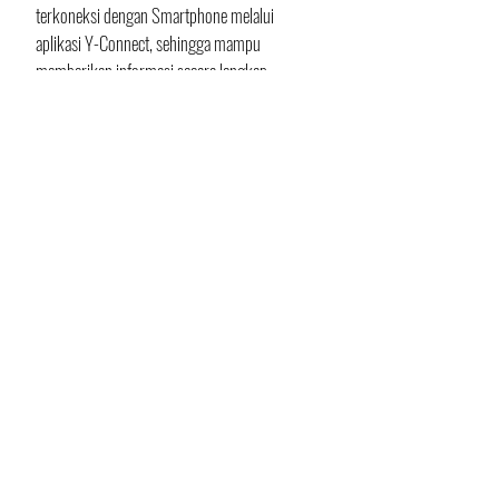
terkoneksi dengan Smartphone melalui 
aplikasi Y-Connect, sehingga mampu 
memberikan informasi secara lengkap 
mengenai data berkendara dan kondisi sepeda 
motor. 
Lalu, motor ini juga didukung fitur Answer 
Back System yang memudahkan pengguna 
mencari sepeda motor saat parkir. 
Untuk mendukung pengisian daya 
smartphone saat berkendara, GEAR ULTIMA 