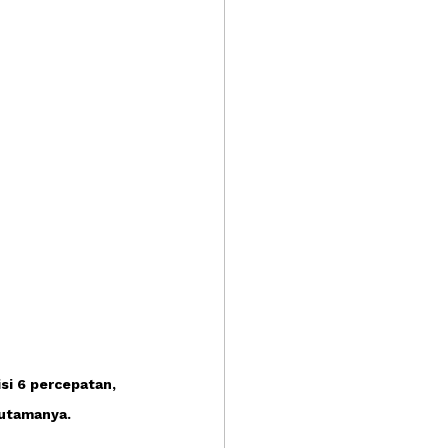
si 6 percepatan, 
 utamanya.