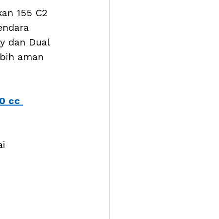
kan 155 C2 
endara 
ay dan Dual 
ebih aman 
0 cc 
i 