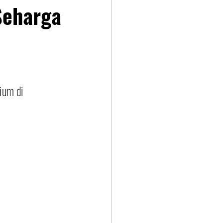
Seharga
ium di 