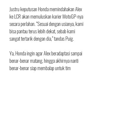
Justru keputusan Honda memindahakan Alex 
ke LCR akan memuluskan karier MotoGP-nya 
secara perlahan. “Sesuai dengan usianya, kami 
bisa pantau terus lebih dekat, sebab kami 
sangat tertarik dengan dia,” tandas Puig.  
Ya, Honda ingin agar Alex beradaptasi sampai 
benar-benar matang, hingga akhirnya nanti 
benar-benar siap membalap untuk tim 
pabrikan Repsol Honda.
Teks: Indramawan
Foto: motogp.com
Balap
Postingan Terakhir
Lihat Semua