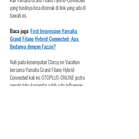
yang hasilnya bisa disimak di link yang ada di 
bawah ini.
Baca juga: 
First Impression Yamaha 
Grand Filano Hybrid Connected: Apa 
Bedanya dengan Fazzio?
Nah pada kesempatan Classy on Vacation 
bersama Yamaha Grand Filano Hybrid-
Connected kali ini, OTOPLUS-ONLINE justru 
pengin tahu komentar salah satu influencer 
yang jadi peserta.
Kebetulan selama perjalanan, dia menjajal 
sendiri Impression Yamaha Grand Filano 
Hybrid-Connected, dan sempat merasakan 
dibonceng naik skutik classy ini. Mmm... jadi 