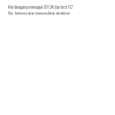
Kini tenaganya mencapai 101 DK dan torsi 112 
Nm, tentunya akan menyuguhkan akselerasi 
yang lebih kuat terutama di putaran menengah 
yang berguna saat menyalip.
CRF1100L Africa Twin versi AHM juga 
mengadopsi hampir semua fitur yang dimiiki 
tipe L2 seperti adjustable windshield dengan 5 
tingkat setelan ketinggian, grip heater di 
kedua sisi juga jok milik L2 yang lebih lebar 
dan nyaman.