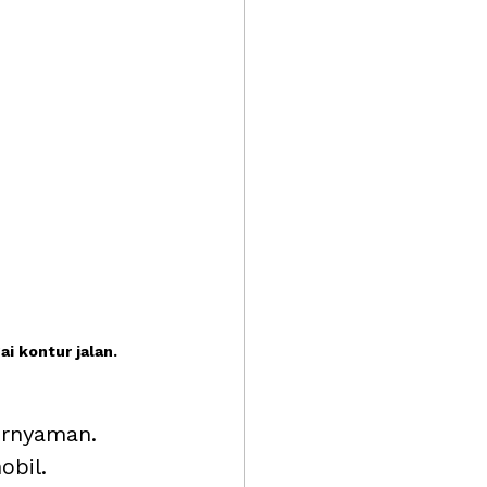
i kontur jalan.
ernyaman. 
obil. 