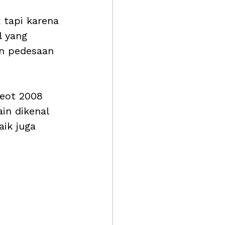
 tapi karena 
 yang 
an pedesaan 
eot 2008 
in dikenal 
ik juga 