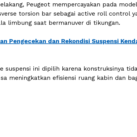
elakang, Peugeot mempercayakan pada model t
erse torsion bar sebagai active roll control ya
ala limbung saat bermanuver di tikungan. 
an Pengecekan dan Rekondisi Suspensi Kend
pe suspensi ini dipilih karena konstruksinya t
isa meningkatkan efisiensi ruang kabin dan bag