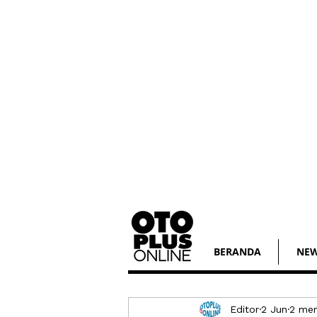
BERANDA
NE
Editor
2 Jun
2 me