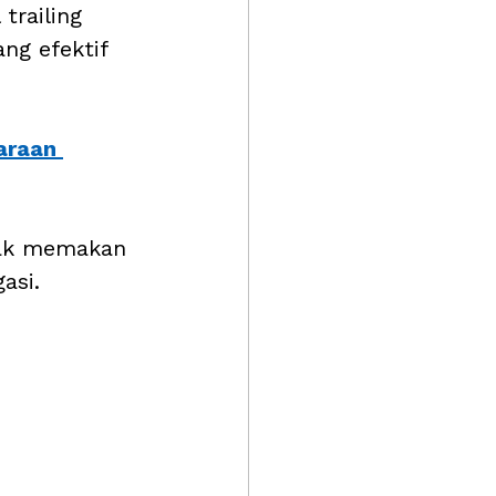
railing 
ng efektif 
araan 
idak memakan 
asi.