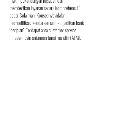
makin dekat dengan nasabah dan 
memberikan layanan secara komprehensif,” 
papar Solaiman. Konsepnya adalah 
memodifikasi kendaraan untuk dijadikan bank 
‘berjalan’. Terdapat area customer service 
hingga mesin anjungan tunai mandiri (ATM). 
“Konsumen bisa langsung menanyakan 
produk serta membuka rekening,” jelas 
Sulaiman. Diharapkan calon nasabah, 
khususnya untuk pembiayaan kendaraan, 
semakin mudah dalam mendapatkan 
penjelasan produk finansial.