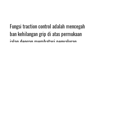
Fungsi traction control adalah mencegah 
ban kehilangan grip di atas permukaan 
jalan dengan membatasi penyaluran 
tenaga. Pada kondisi aktif, tenaga mesin 
tidak pernah seutuhnya tersalur ke roda 
penggerak. Oleh karena itu, jika sudah 
dibekali Traction Control non aktifkan 
dulu untuk sementara ketika harus 
menaklukkan tanjakan yang terjal.
Hal itu kami buktikan ketika berkelana ke kaki 
Gunung Argopuro di Kabupaten Probolinggo 
beberapa waktu lalu dengan unit Glory i-Auto 
1.5 Turbo CVT 
(Baca: 
DFSK Glory i-Auto 
Intelligent: Midsize SUV Seharga 