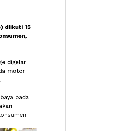
 diikuti 15 
konsumen, 
ge digelar 
eda motor 
 
abaya pada 
akan 
 konsumen 