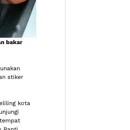
an bakar 
gunakan 
n stiker 
liling kota 
unjungi 
 tempat 
 Ranti 