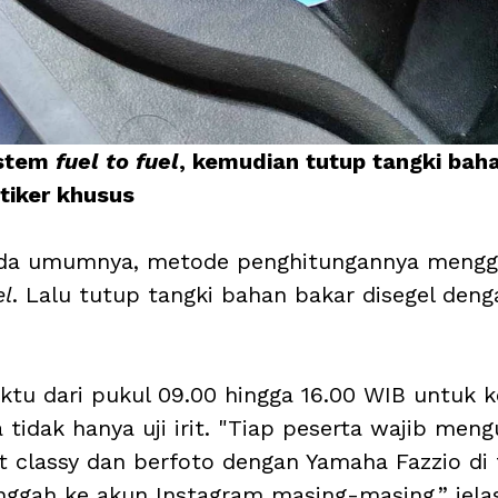
stem 
fuel to fuel
, kemudian tutup tangki bah
tiker khusus
t pada umumnya, metode penghitungannya meng
el
. Lalu tutup tangki bahan bakar disegel denga
ktu dari pukul 09.00 hingga 16.00 WIB untuk ke
 tidak hanya uji irit. "Tiap peserta wajib meng
 classy dan berfoto dengan Yamaha Fazzio di
nggah ke akun Instagram masing-masing,” jelas