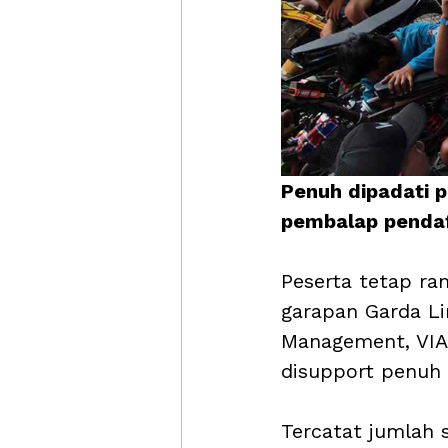
Penuh dipadati 
pembalap pendaf
Peserta tetap ra
garapan Garda L
Management, VIA
disupport penuh 
Tercatat jumlah s