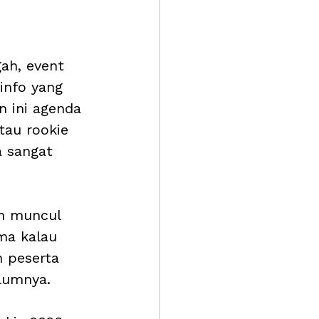
ah, event 
 info yang 
n ini agenda 
tau rookie 
a sangat 
n muncul 
ma kalau 
h peserta 
lumnya.