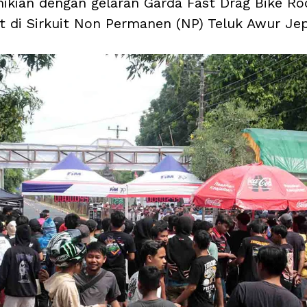
kian dengan gelaran Garda Fast Drag Bike Ro
at di Sirkuit Non Permanen (NP) Teluk Awur Je