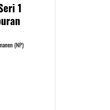
eri 1
puran
rmanen (NP) 