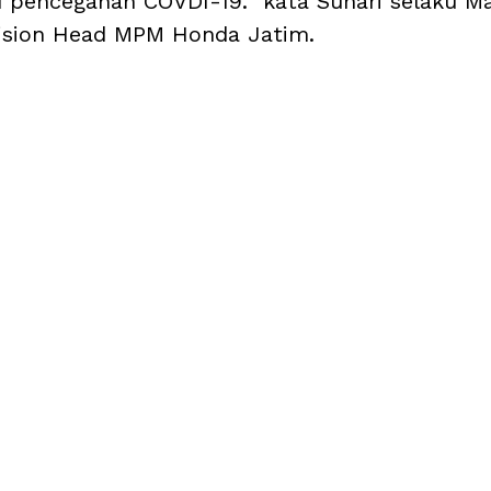
pencegahan COVDI-19." kata Suhari selaku 
ision Head MPM Honda Jatim.