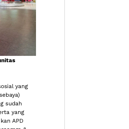
nitas 
osial yang 
sebaya) 
g sudah 
erta yang 
ikan APD 