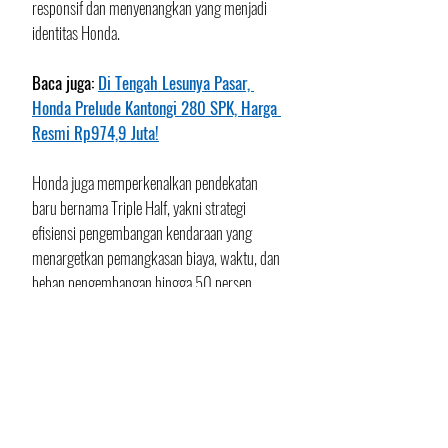
responsif dan menyenangkan yang menjadi 
identitas Honda.
Baca juga: 
Di Tengah Lesunya Pasar, 
Honda Prelude Kantongi 280 SPK, Harga 
Resmi Rp974,9 Juta!
Honda juga memperkenalkan pendekatan 
baru bernama Triple Half, yakni strategi 
efisiensi pengembangan kendaraan yang 
menargetkan pemangkasan biaya, waktu, dan 
beban pengembangan hingga 50 persen 
dibanding kondisi tahun 2025. 
Selain itu, sistem operasi ASIMO OS nantinya 
akan diterapkan lebih luas pada model 
generasi terbaru untuk menghadirkan 
pengalaman mobilitas pintar.