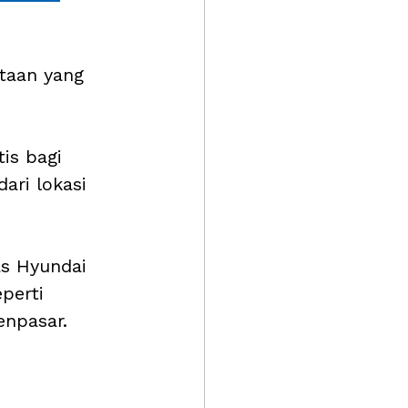
taan yang 
is bagi 
ari lokasi 
as Hyundai 
perti 
enpasar.