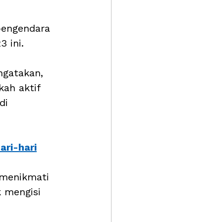
pengendara 
 ini. 
ngatakan, 
kah aktif 
di 
ari-hari
menikmati 
 mengisi 