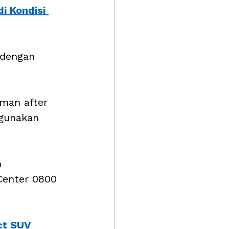
i Kondisi 
 dengan 
man after 
gunakan 
 
Center 0800 
ct SUV 