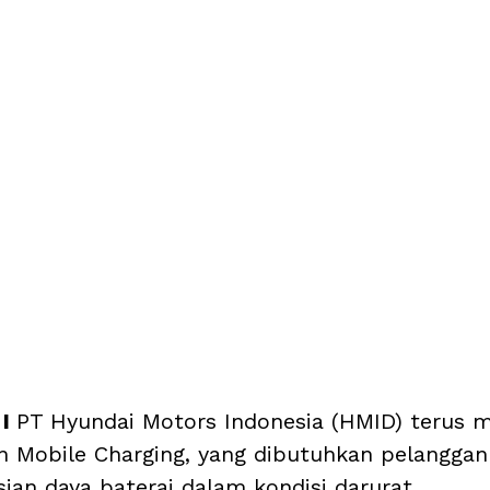
I 
PT Hyundai Motors Indonesia (HMID) terus 
n Mobile Charging, yang dibutuhkan pelanggan
ian daya baterai dalam kondisi darurat.