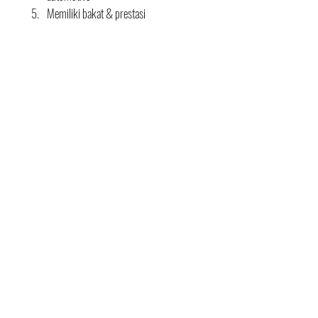
Memiliki bakat & prestasi
Pendaftaran dengan cara mengirim CV dan 
foto close up ke email 
missimiofficial@gmail.com paling lambat 7 
November 2021.
Teks: Indramawan
Foto: IMI
#IMI
#MissIMI2021
News
Postingan Terakhir
Lihat Semua