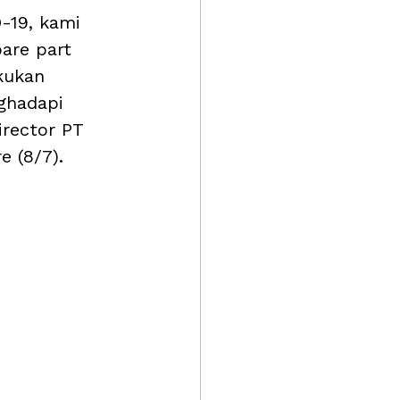
-19, kami 
are part 
kukan 
ghadapi 
rector PT 
e (8/7). 