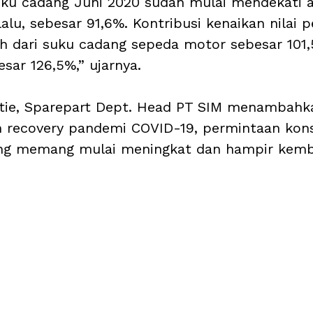
suku cadang Juni 2020 sudah mulai mendekati 
alu, sebesar 91,6%. Kontribusi kenaikan nilai p
eh dari suku cadang sepeda motor sebesar 101,
esar 126,5%,” ujarnya.
ntie, Sparepart Dept. Head PT SIM menambahk
an recovery pandemi COVID-19, permintaan ko
ng memang mulai meningkat dan hampir kemba