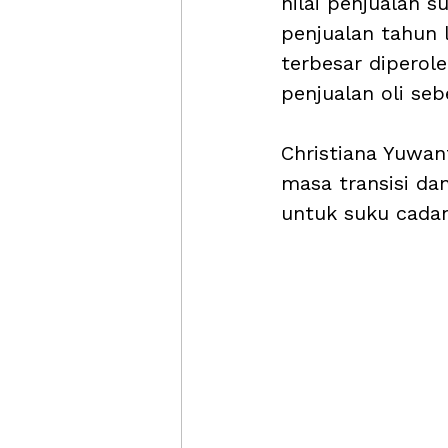
nilai penjualan 
penjualan tahun l
terbesar diperol
penjualan oli seb
Christiana Yuwa
masa transisi d
untuk suku cada