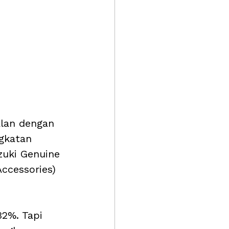
alan dengan 
gkatan 
zuki Genuine 
ccessories) 
32%. Tapi 