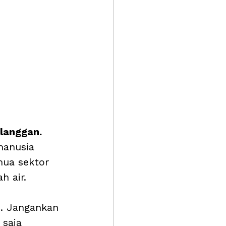
elanggan.
anusia 
mua sektor 
h air.
). Jangankan 
 saja 