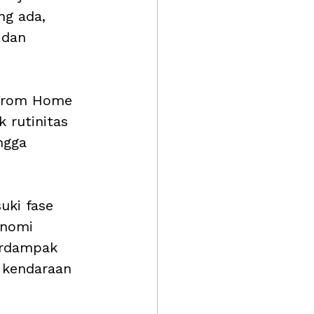
ng ada, 
 dan 
 From Home 
 rutinitas 
ngga 
uki fase 
onomi 
erdampak 
 kendaraan 