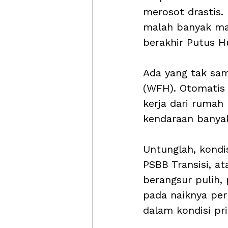
merosot drastis. 
malah banyak mas
berakhir Putus H
Ada yang tak sa
(WFH). Otomatis 
kerja dari rumah
kendaraan banyak
Untunglah, kondi
PSBB Transisi, a
berangsur pulih
pada naiknya pe
dalam kondisi pr