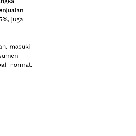
angka 
enjualan 
5%, juga 
an, masuki 
nsumen 
li normal. 