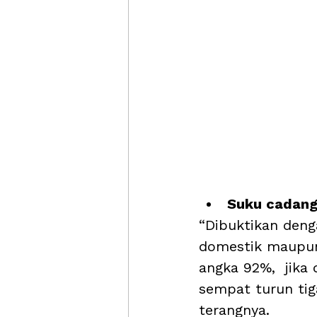
Suku cadang
“Dibuktikan deng
domestik maupun
angka 92%,  jika
sempat turun tig
terangnya. 