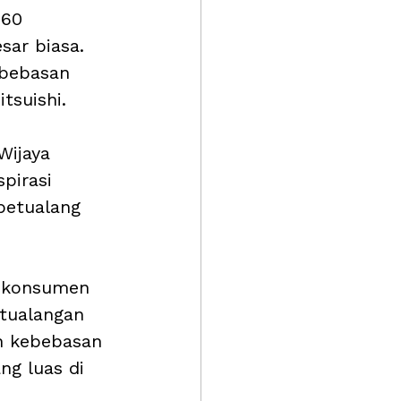
160 
sar biasa. 
ebebasan 
tsuishi.
Wijaya 
pirasi 
etualang 
a konsumen 
etualangan 
h kebebasan 
ng luas di 