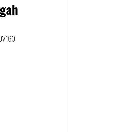
agah
ADV160 