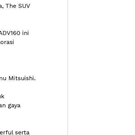
a, The SUV 
ADV160 ini 
orasi 
 
 
u Mitsuishi.
k 
an gaya 
rful serta 