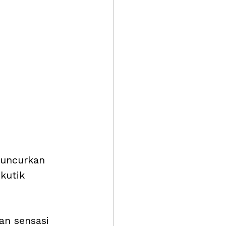
luncurkan 
kutik 
n sensasi 