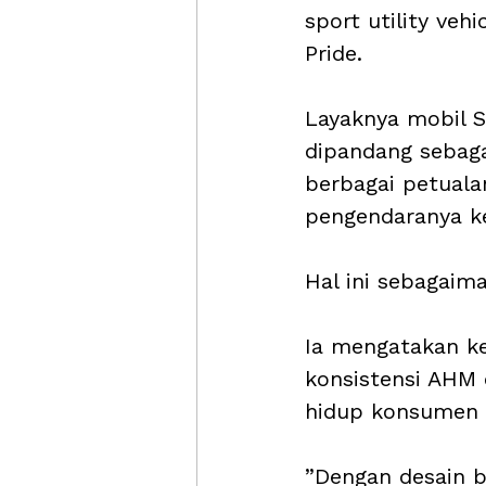
sport utility veh
Pride.
Layaknya mobil S
dipandang sebaga
berbagai petuala
pengendaranya ke 
Hal ini sebagaim
Ia mengatakan k
konsistensi AHM
hidup konsumen I
”Dengan desain b