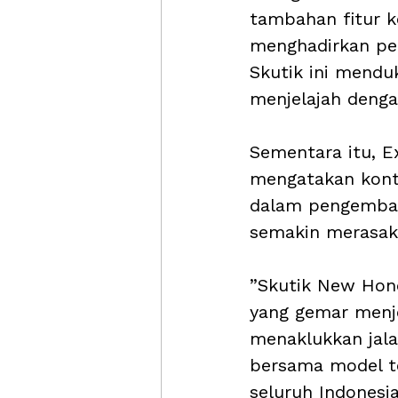
tambahan fitur 
menghadirkan pen
Skutik ini mendu
menjelajah dengan
Sementara itu, E
mengatakan kontu
dalam pengemban
semakin merasak
”Skutik New Hon
yang gemar menjel
menaklukkan jal
bersama model te
seluruh Indonesia