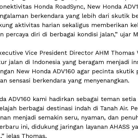
konektivitas Honda RoadSync, New Honda ADV
galaman berkendara yang lebih dari skutik be
kung aktivitas harian sekaligus memberikan k
 percaya diri di berbagai kondisi jalan,” ujar Mi
xecutive Vice President Director AHM Thomas 
r jalan di Indonesia yang beragam menjadi ins
gan New Honda ADV160 agar pecinta skutik p
an sensasi berkendara yang menyenangkan. 
da ADV160 kami hadirkan sebagai teman seti
ajah berbagai destinasi indah di Tanah Air. P
anan menjadi semakin seru, nyaman, dan penu
rbaru ini, didukung jaringan layanan AHASS ya
,” jelas Thomas.