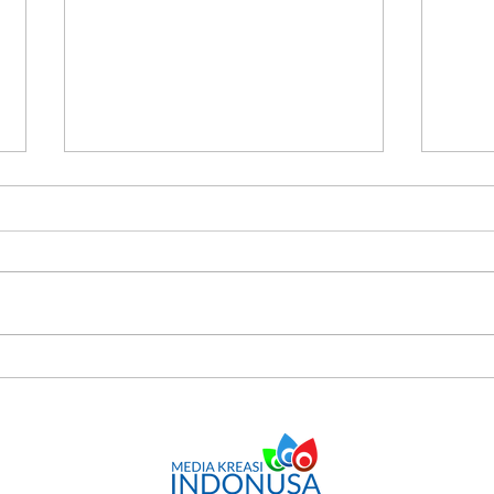
Jangan Remehkan Penyebab
Kalau
Berkurangnya Oli Mesin
Harus
yang