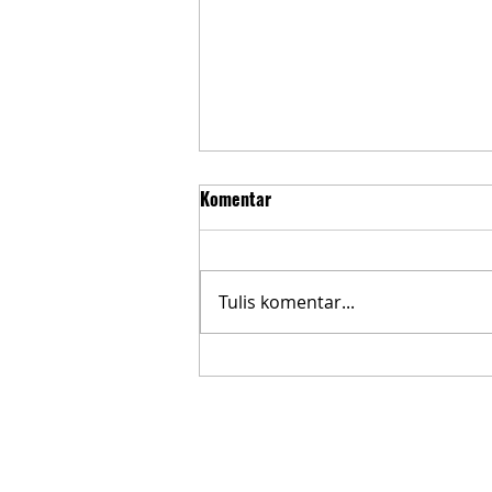
Komentar
Tulis komentar...
Panduan Beli Oli di Tengah
Maraknya Peredaran Oli Palsu