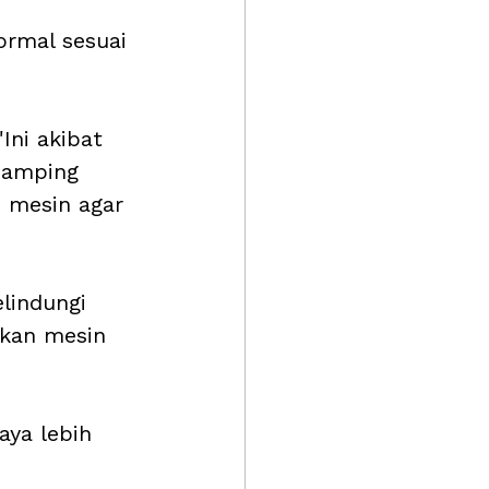
rmal sesuai 
Ini akibat 
samping 
n mesin agar 
lindungi 
bkan mesin 
ya lebih 