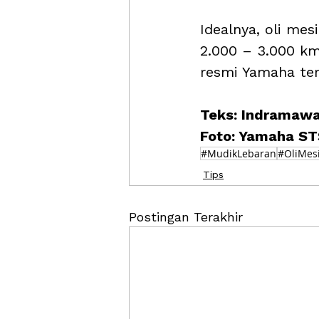
Idealnya, oli me
2.000 – 3.000 km
resmi Yamaha ter
Teks: Indramaw
Foto: Yamaha S
#MudikLebaran
#OliMes
Tips
Postingan Terakhir