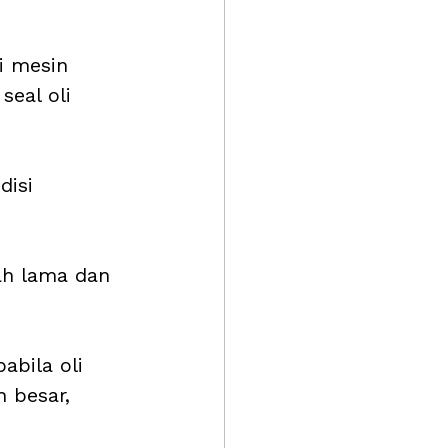
i mesin 
seal oli 
disi 
ah lama dan 
abila oli 
 besar, 