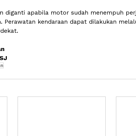
sin diganti apabila motor sudah menempuh per
. Perawatan kendaraan dapat dilakukan melalu
dekat. 
an
TSJ
in