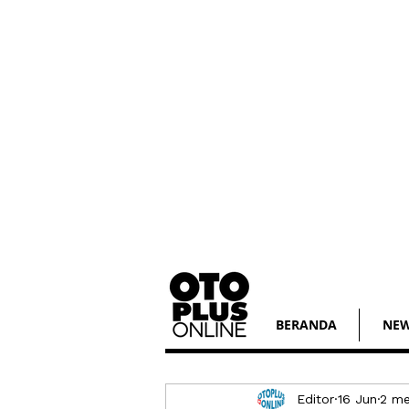
BERANDA
NE
Editor
16 Jun
2 m