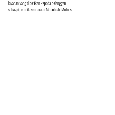
layanan yang diberikan kepada pelanggan 
sebagai pemilik kendaraan Mitsubishi Motors, 
masing-masing adalah:
Introduce to After Sales yang berisi 
informasi detail tentang layanan purna 
jual.
Vehicle Ownership berisi informasi 
detail pedoman kepemilikan kendaraan.
Warranty yang berisi detail garansi 
kendaraan dan informasi asuransi.
Periodic Maintenance yang berisi 
informasi terperinci tentang 
pemeliharaan berkala kendaraan.
Teks: Indramawan
Foto: Mitsubishi Motors Indonesia
#Mitsubishi
#aplikasi
#MMID
News