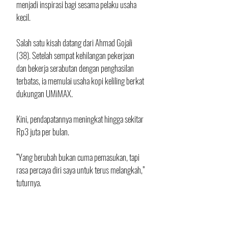
menjadi inspirasi bagi sesama pelaku usaha 
kecil.
Salah satu kisah datang dari Ahmad Gojali 
(38). Setelah sempat kehilangan pekerjaan 
dan bekerja serabutan dengan penghasilan 
terbatas, ia memulai usaha kopi keliling berkat 
dukungan UMiMAX. 
Kini, pendapatannya meningkat hingga sekitar 
Rp3 juta per bulan. 
“Yang berubah bukan cuma pemasukan, tapi 
rasa percaya diri saya untuk terus melangkah,” 
tuturnya.
Di bulan Ramadan, para UMiMAX Heroes juga 
membagikan lebih dari 15.000 gelas kopi dan 