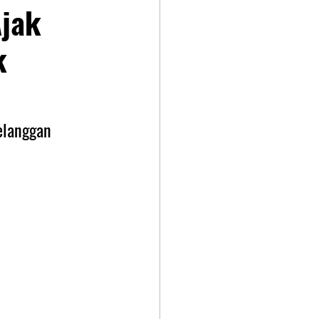
Ajak
k
elanggan 