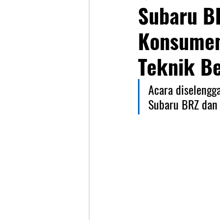
Subaru BR
Konsumen 
Teknik B
Acara diselengga
Subaru BRZ dan 