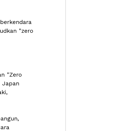
berkendara 
udkan "zero 
an "Zero 
n Japan 
ki, 
bangun, 
ara 