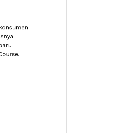
 konsumen 
usnya 
baru 
Course.