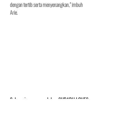
dengan tertib serta menyenangkan,” imbuh 
Arie.
Subaru juga mengadakan SUBARU LOVES 
PETS Photo Competition di Instagram 
@subaru.indonesia
Di PAWJOG 2022 kali ini para pemilik anjing 
peliharaan menempuh rute dengan jalan santai 