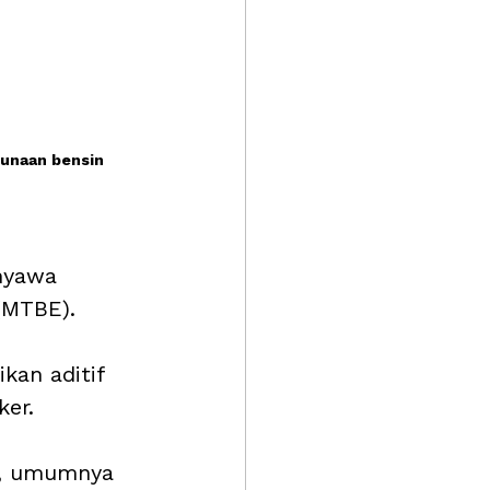
unaan bensin 
nyawa 
(MTBE). 
an aditif 
er. 
a, umumnya 