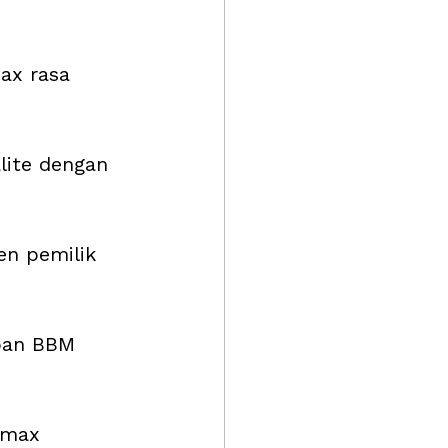
ax rasa 
lite dengan 
n pemilik 
pan BBM 
amax 