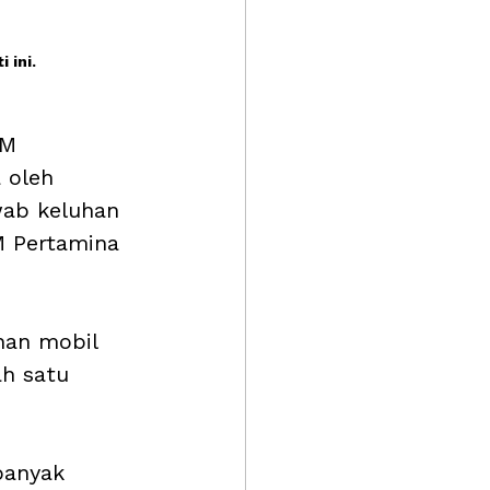
 ini.
BM 
 oleh 
ab keluhan 
M Pertamina 
han mobil 
h satu 
banyak 