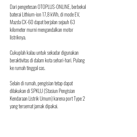
Dari pengetesan OTOPLUS-ONLINE, berbekal 
baterai Lithium-ion 17,8 kWh, di mode EV, 
Mazda CX-60 dapat berjalan sejauh 63 
kilometer murni mengandalkan motor 
listriknya. 
Cukuplah kalau untuk sekadar digunakan 
beraktivitas di dalam kota sehari-hari. Pulang 
ke rumah tinggal cas. 
Selain di rumah, pengisian tetap dapat 
dilakukan di SPKLU (Stasiun Pengisian 
Kendaraan Listrik Umum) karena port Type 2 
yang tersemat jamak dipakai.
Pengisian daya listrik memang hanya bisa 
menggunakan AC charging meski terlihat di 
port pengisian sebenarnya juga disiapkan 