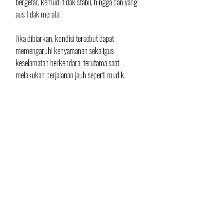
bergetar, kemudi tidak stabil, hingga ban yang 
aus tidak merata.
Jika dibiarkan, kondisi tersebut dapat 
memengaruhi kenyamanan sekaligus 
keselamatan berkendara, terutama saat 
melakukan perjalanan jauh seperti mudik.
Karena itu, pemeriksaan kaki-kaki mobil 
secara berkala sangat dianjurkan. 
Idealnya, servis dilakukan setiap 20.000 
kilometer atau setidaknya sekali dalam 
setahun untuk memastikan seluruh 
komponen masih bekerja optimal.
Teks: Indramawan
Foto: Geely Australia