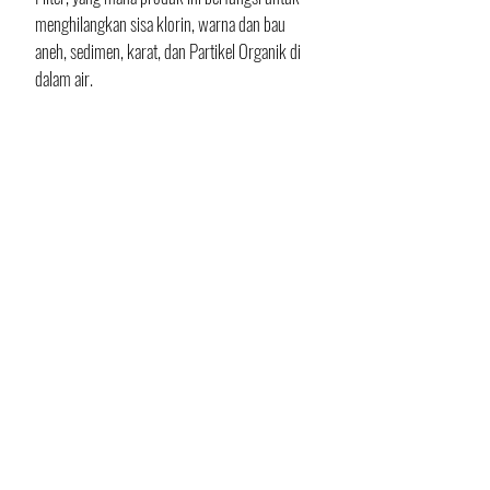
menghilangkan sisa klorin, warna dan bau 
aneh, sedimen, karat, dan Partikel Organik di 
dalam air.
Selain itu ada produk Central Purifier GREE, 
produk ini memiliki keunggulan 
pengoperasian dengan tombol sentuh dan 
memiliki fitur Backwash otomatis, serta untuk 
filter karbon yang dipakai adalah Filter Karbon 
grade A+ dengan daya absorpsi tinggi.
Selanjutnya 
GREE
 juga memiliki lini produk 
water softener yang kegunaannya untuk 
melembutkan air.
Produk ini cocok dipakai di tempat yang 
kesadahan airnya tinggi (tingkat kandungan 
Ion Ca2+ dan Ion Mg2+ yang tinggi).