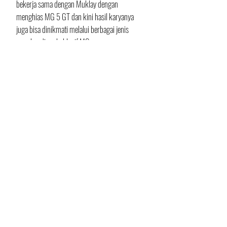
bekerja sama dengan Muklay dengan 
menghias MG 5 GT dan kini hasil karyanya 
juga bisa dinikmati melalui berbagai jenis 
merchandise eksklusif MG. 
Baca juga: 
Wow! Wuling Air ev Ini Tampil 
Stylish dan Nge-hits Lewat Graffiti 
Garapan Gardu House
Juga MG sempat berkolaborasi dengan 77 
doodle artist dalam mencorat-coret MG 5 EV, 
satu-satunya dan EV model estate pertama di 
dunia, dengan karya yang dinamis dan sangat 
Indonesia. Dan kini, MG pun menggandeng 
Abenk Alter.
Teks: Indramawan
Foto: MG Motor Indonesia