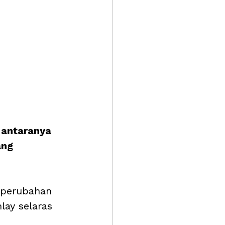
 antaranya 
ang 
h perubahan 
lay selaras 