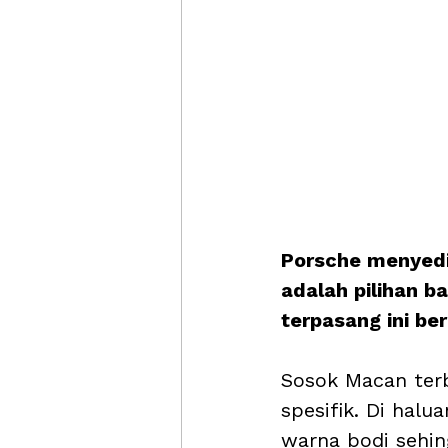
Porsche menyedia
adalah pilihan b
terpasang ini be
Sosok Macan terb
spesifik. Di halu
warna bodi sehi