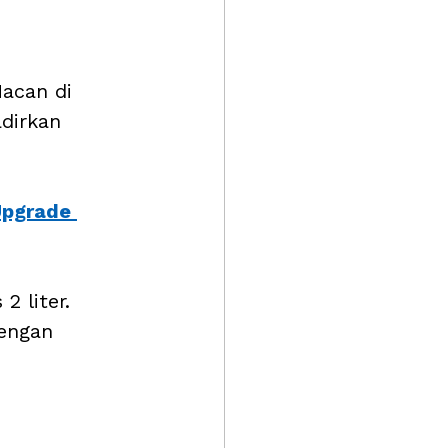
acan di 
dirkan 
pgrade 
 liter. 
engan 