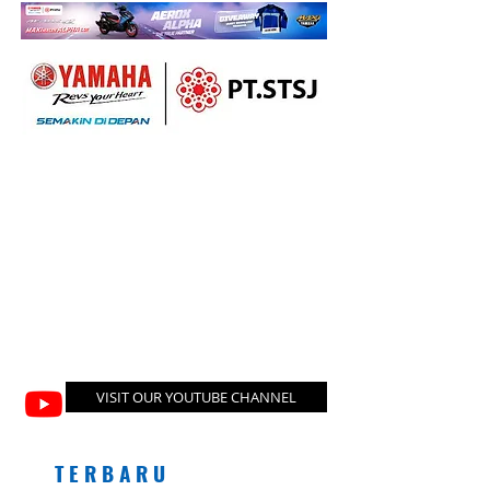
VISIT OUR YOUTUBE CHANNEL
T E R B A R U