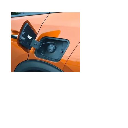
EDITORIAL
Pemberlakuan Kebijakan
Bensin dengan Campuran
Etanol (E5) Per Juli 2026