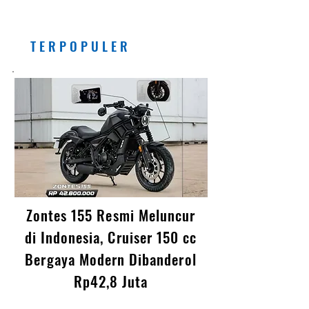
Banyak Manfaatnya, Asal...
T E R P O P U L E R
Zontes 155 Resmi Meluncur
di Indonesia, Cruiser 150 cc
Bergaya Modern Dibanderol
Rp42,8 Juta