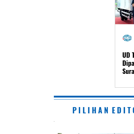
UD 
Dipa
Sur
P I L I H A N E D I T