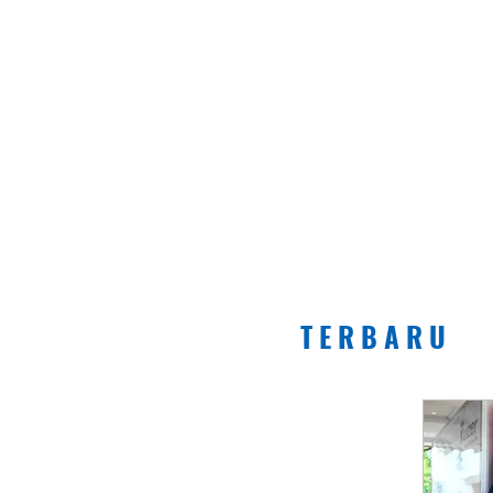
T E R B A R U