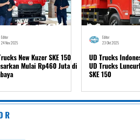
Editor
Editor
24 Nov 2025
23 Okt 2025
Trucks New Kuzer SKE 150
UD Trucks Indones
sarkan Mulai Rp460 Juta di
UD Trucks Luncur
abaya
SKE 150
 O R