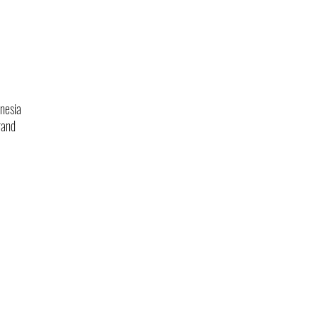
nesia
rand
Kebijakan