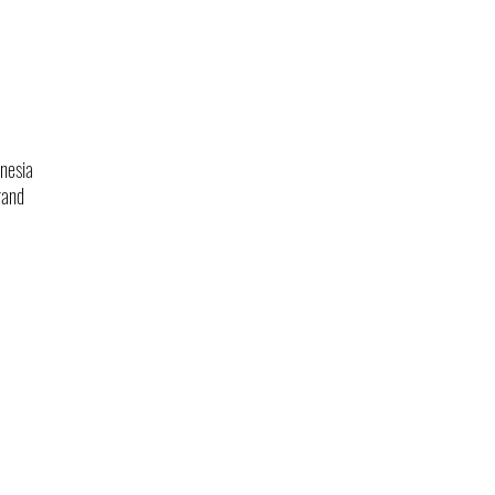
nesia
rand
Kebijakan