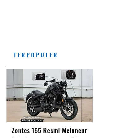
Pemberlakuan Kebijakan
Bensin dengan Campuran
Etanol (E5) Per Juli 2026
Banyak Manfaatnya, Asal...
T E R P O P U L E R