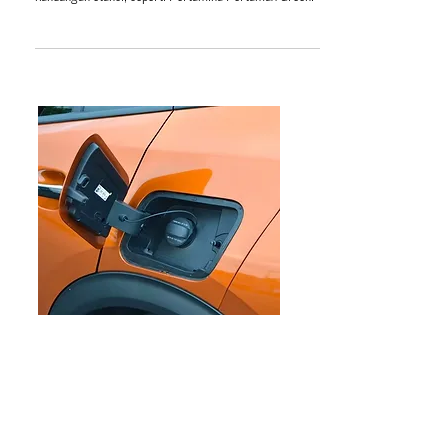
Tidak semua mobil adaptif dengan BBM yang memiliki
kandungan etanol, seperti Pertamina Pertamax Green.
EDITORIAL
Pemberlakuan Kebijakan