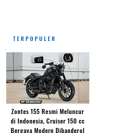
Bensin dengan Campuran
Etanol (E5) Per Juli 2026
Banyak Manfaatnya, Asal...
T E R P O P U L E R
Zontes 155 Resmi Meluncur
di Indonesia, Cruiser 150 cc