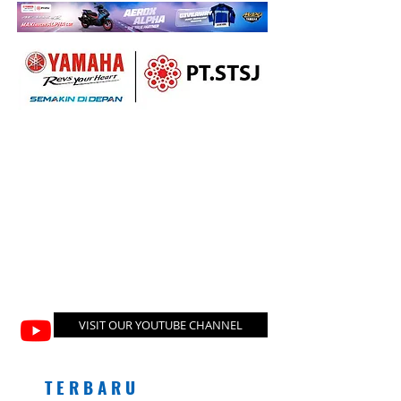
VISIT OUR YOUTUBE CHANNEL
T E R B A R U