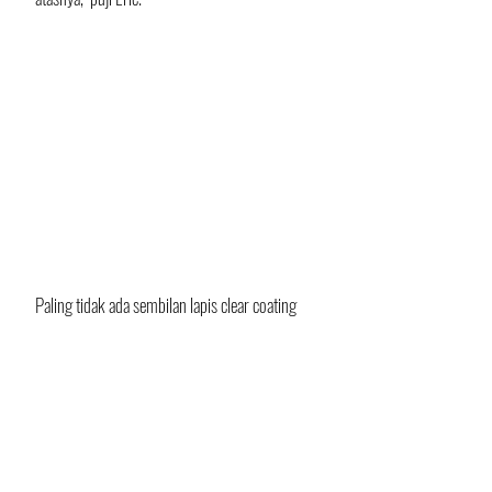
Paling tidak ada sembilan lapis clear coating 
diberikan, kemudian diampelas kembali agar 
semuanya halus. 
Detail yang lebih kecil seperti baut dan mur 
juga tidak dilupakan. Eric mengganti semua 
baut dan mur dengan stainless steel. 