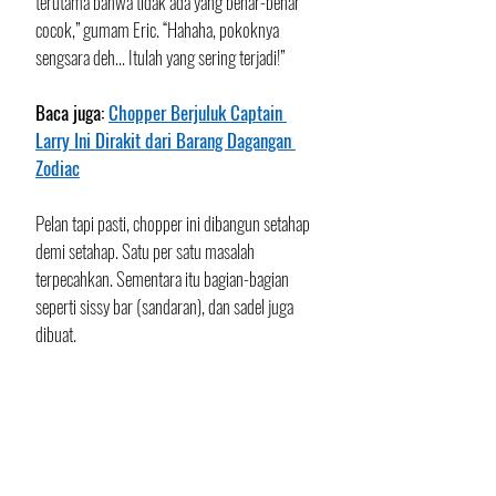
terutama bahwa tidak ada yang benar-benar 
cocok,” gumam Eric. “Hahaha, pokoknya 
sengsara deh... Itulah yang sering terjadi!” 
Baca juga: 
Chopper Berjuluk Captain 
Larry Ini Dirakit dari Barang Dagangan 
Zodiac
Pelan tapi pasti, chopper ini dibangun setahap 
demi setahap. Satu per satu masalah 
terpecahkan. Sementara itu bagian-bagian 
seperti sissy bar (sandaran), dan sadel juga 
dibuat. 