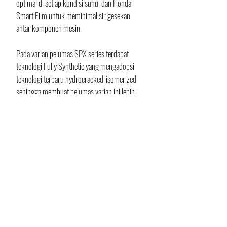
optimal di setiap kondisi suhu, dan Honda 
Smart Film untuk meminimalisir gesekan 
antar komponen mesin.
Pada varian pelumas SPX series terdapat 
teknologi Fully Synthetic yang mengadopsi 
teknologi terbaru hydrocracked-isomerized 
sehingga membuat pelumas varian ini lebih 
unggul dalam kualitas dan perlindungan 
mesin sepeda motor Honda. 
Dengan menggunakan teknologi hydrocrack 
lebih, varian ini meminimalkan proses 
oksidasi di dalam mesin dan menjaga suhu 
mesin tetap dingin. 
Keseluruhan teknologi pada AHM OIL dapat 
memastikan sepeda motor Honda tetap irit 