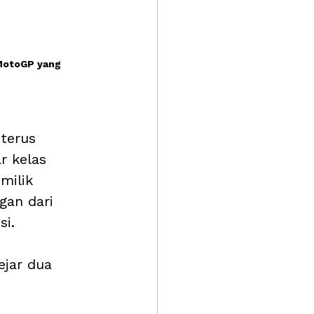
MotoGP yang 
terus 
r kelas 
milik 
gan dari 
si.
jar dua 