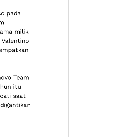
cc pada 
am 
tama milik 
Valentino 
nempatkan 
novo Team 
hun itu 
cati saat 
digantikan 