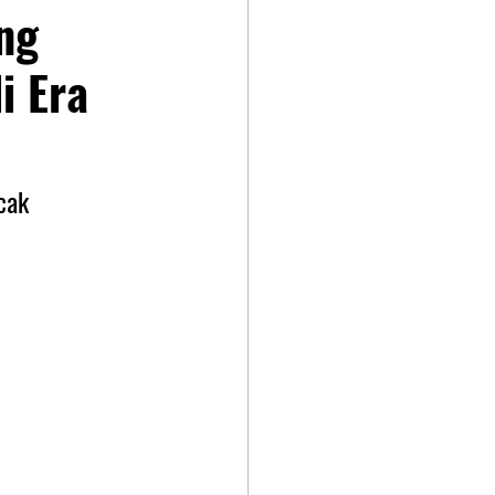
ng
i Era
cak 