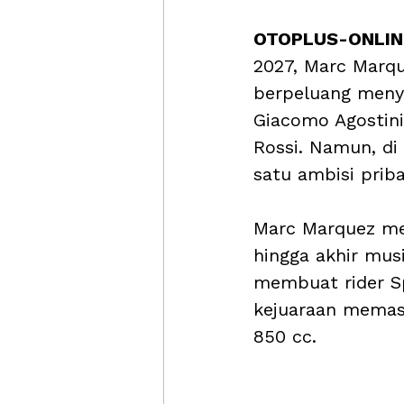
OTOPLUS-ONLINE
2027, Marc Marqu
berpeluang menya
Giacomo Agostini
Rossi. Namun, di
satu ambisi priba
Marc Marquez me
hingga akhir mus
membuat rider Sp
kejuaraan memasu
850 cc.