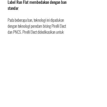
Label Run Flat membedakan dengan ban 
standar
Pada beberapa ban, teknologi ini dipadukan 
dengan teknologi peredam bising Pirelli Elect 
dan PNCS. Pirelli Elect didedikasikan untuk 
kendaraan listrik dan difokuskan pada 
hambatan gelinding rendah, kebisingan ban 
berkurang, cengkeraman langsung, dan 
struktur yang dapat menopang berat 
kendaraan bertenaga baterai. 
Sementara PNCS difokuskan untuk 
mengurangi kebisingan ban lewat 
penggunaan bahan peredam suara khusus di 
bagian dalam ban.
Baca juga: 
Driving Impression BMW X5 