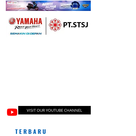
VISIT OUR YOUTUBE CHANNEL
T E R B A R U