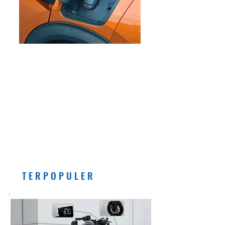
EDITORIAL
Pemberlakuan Kebijakan
Bensin dengan Campuran
Etanol (E5) Per Juli 2026
Banyak Manfaatnya, Asal...
T E R P O P U L E R