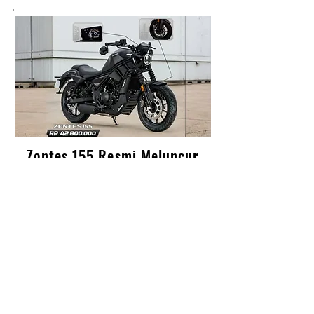
T E R P O P U L E R
Zontes 155 Resmi Meluncur
di Indonesia, Cruiser 150 cc
Bergaya Modern Dibanderol
Rp42,8 Juta