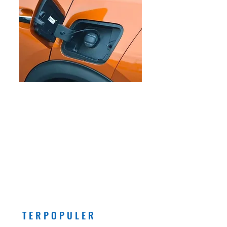
EDITORIAL
Pemberlakuan Kebijakan
Bensin dengan Campuran
Etanol (E5) Per Juli 2026
Banyak Manfaatnya, Asal...