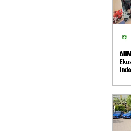
AHM
Ekos
Indo
202