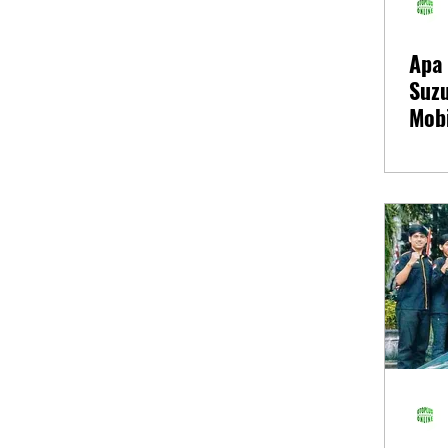
Apa
Suz
Mobi
Kam