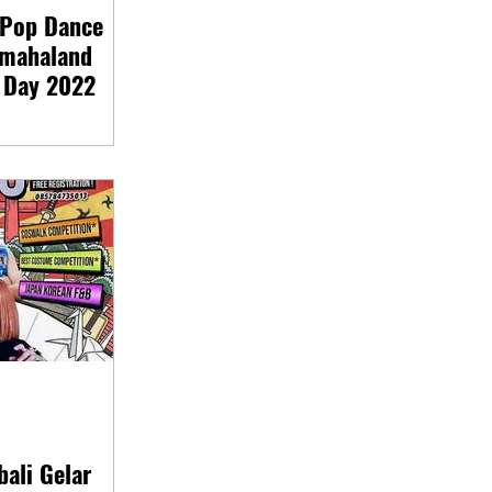
-Pop Dance
amahaland
r Day 2022
ali Gelar