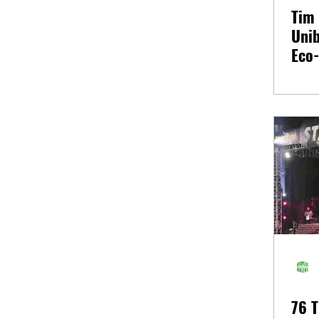
Tim 
Unib
Eco
Man
76 T