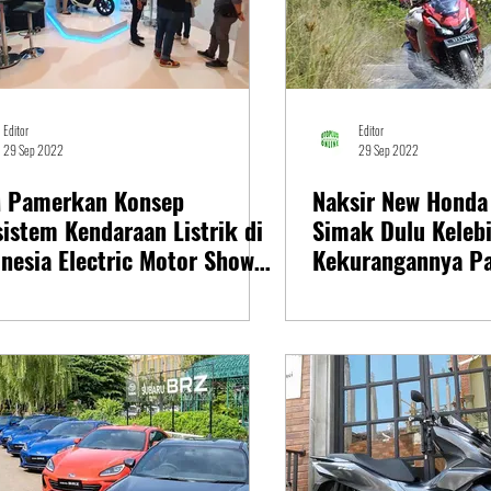
Editor
Editor
29 Sep 2022
29 Sep 2022
 Pamerkan Konsep
Naksir New Hond
istem Kendaraan Listrik di
Simak Dulu Keleb
nesia Electric Motor Show
Kekurangannya Pa
2
Kami