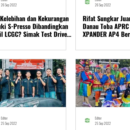
26 Sep 2022
26 Sep 2022
 Kelebihan dan Kekurangan
Rifat Sungkar Juar
uki S-Presso Dibandingkan
Danau Toba APRC
l LCGC? Simak Test Drive
XPANDER AP4 Berb
i
Keluarga
Editor
Editor
25 Sep 2022
25 Sep 2022