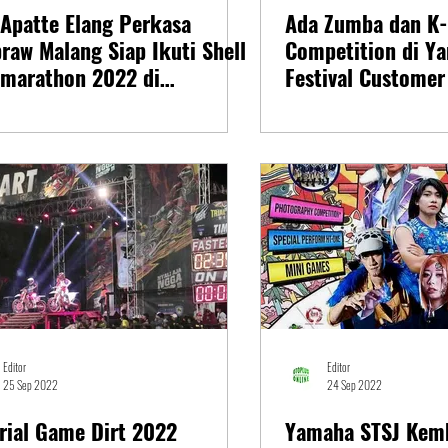
Apatte Elang Perkasa
Ada Zumba dan K
raw Malang Siap Ikuti Shell
Competition di Y
-marathon 2022 di
Festival Custome
dalika
Editor
Editor
25 Sep 2022
24 Sep 2022
rial Game Dirt 2022
Yamaha STSJ Kemb