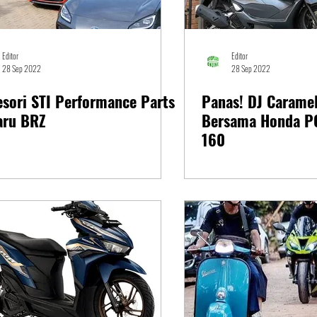
Editor
Editor
28 Sep 2022
28 Sep 2022
sori STI Performance Parts
Panas! DJ Caramel
aru BRZ
Bersama Honda P
160