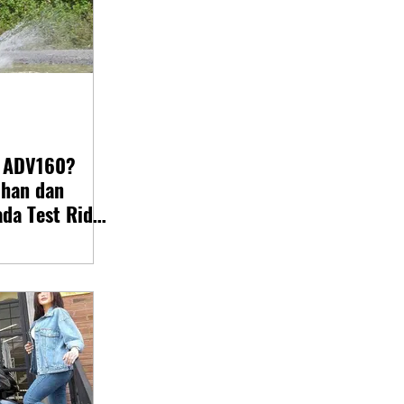
a ADV160?
ihan dan
da Test Ride