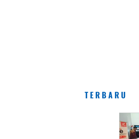
T E R B A R U