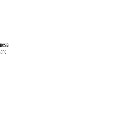
nesia
rand
Kebijakan