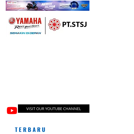
VISIT OUR YOUTUBE CHANNEL
T E R B A R U