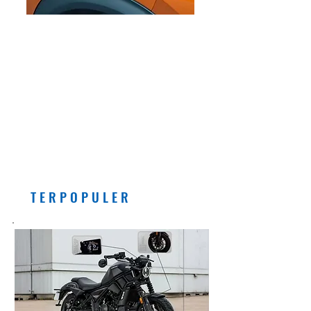
EDITORIAL
Pemberlakuan Kebijakan
Bensin dengan Campuran
Etanol (E5) Per Juli 2026
Banyak Manfaatnya, Asal...
T E R P O P U L E R