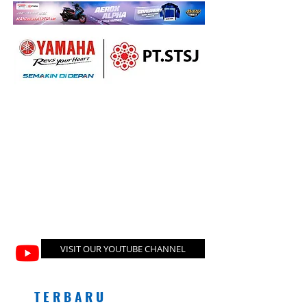
VISIT OUR YOUTUBE CHANNEL
T E R B A R U