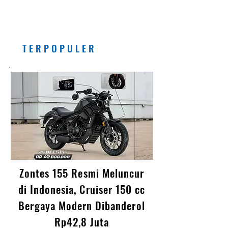
Etanol (E5) Per Juli 2026
Banyak Manfaatnya, Asal...
T E R P O P U L E R
Zontes 155 Resmi Meluncur
di Indonesia, Cruiser 150 cc
Bergaya Modern Dibanderol