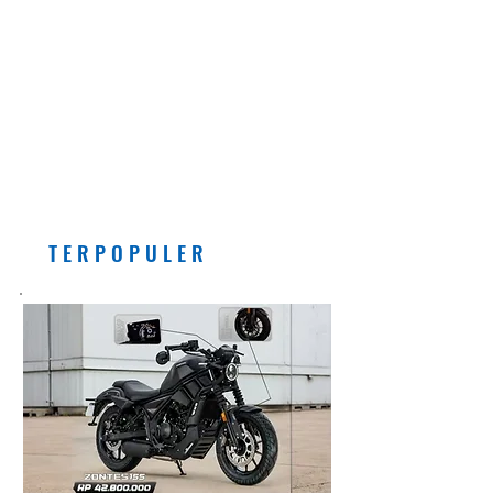
EDITORIAL
Pemberlakuan Kebijakan
Bensin dengan Campuran
Etanol (E5) Per Juli 2026
Banyak Manfaatnya, Asal...
T E R P O P U L E R