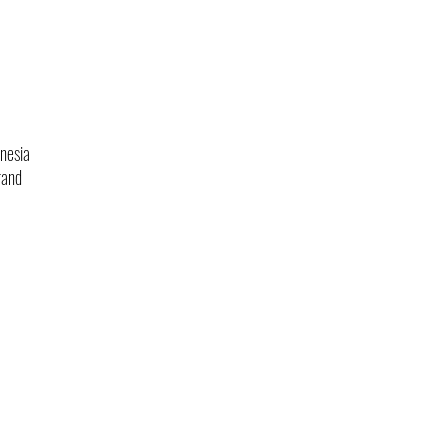
nesia
rand
Kebijakan