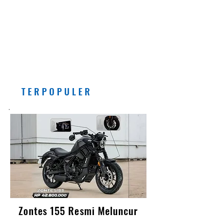
EDITORIAL
Pemberlakuan Kebijakan
Bensin dengan Campuran
Etanol (E5) Per Juli 2026
Banyak Manfaatnya, Asal...
T E R P O P U L E R