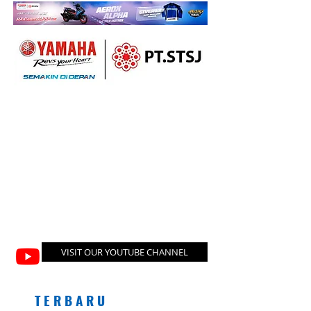
VISIT OUR YOUTUBE CHANNEL
T E R B A R U