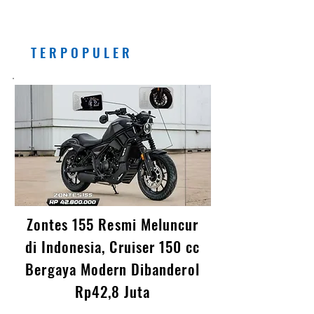
Etanol (E5) Per Juli 2026
Banyak Manfaatnya, Asal...
T E R P O P U L E R
Zontes 155 Resmi Meluncur
di Indonesia, Cruiser 150 cc
Bergaya Modern Dibanderol