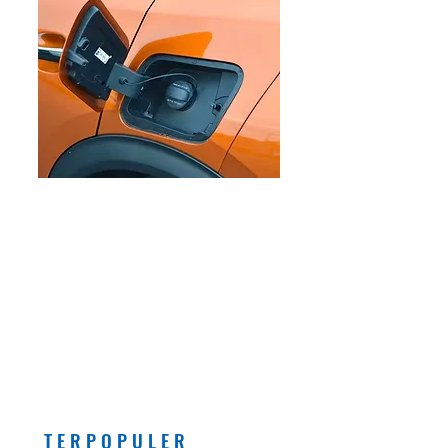
EDITORIAL
Pemberlakuan Kebijakan
Bensin dengan Campuran
Etanol (E5) Per Juli 2026
Banyak Manfaatnya, Asal...