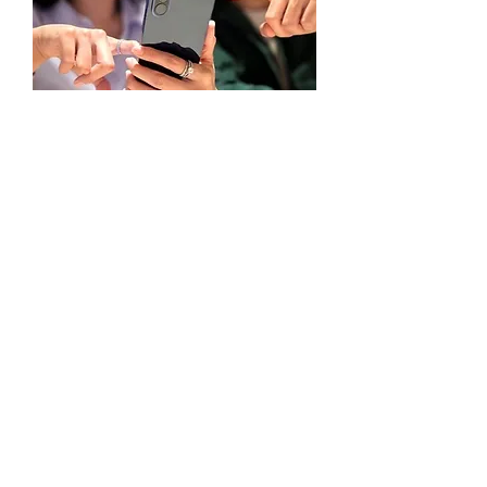
Samsung Hadirkan The New
Galaxy A57 5G: Tipis dan
Ringan, Camera Canggih,
Performa Ngebut