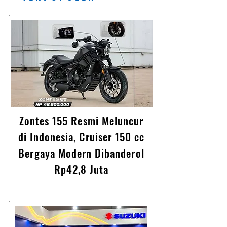
T E R P O P U L E R
Zontes 155 Resmi Meluncur
di Indonesia, Cruiser 150 cc
Bergaya Modern Dibanderol
Rp42,8 Juta