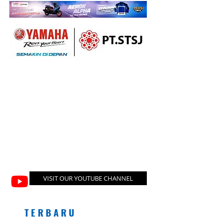
VISIT OUR YOUTUBE CHANNEL
T E R B A R U