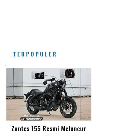
Pemberlakuan Kebijakan
Bensin dengan Campuran
Etanol (E5) Per Juli 2026
Banyak Manfaatnya, Asal...
T E R P O P U L E R