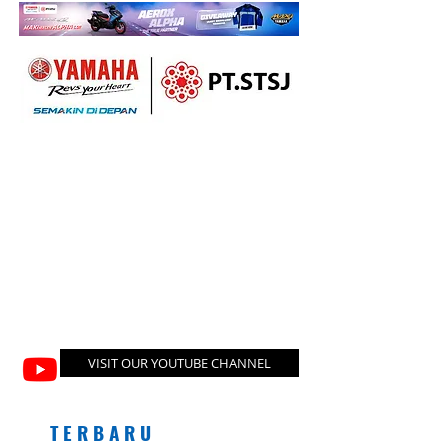
VISIT OUR YOUTUBE CHANNEL
T E R B A R U